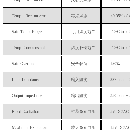
Temp. effect on zero
零点温漂
≤
0.0
5
% of 
Safe Temp. Range
可用温度范围
-10ºC to + 
Temp. Compensated
温度补偿范围
-10ºC to + 
Safe Overload
安全载荷
150%
Input Impedance
输入阻抗
387 ohm ±
Output Impedance
输出阻抗
350 ohm ±
Rated Excitation
推荐激励电压
5
V DC/AC
Maximum Excitation
较大激励电压
15V DC/A