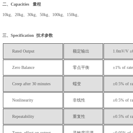
二、
Capacities 量程
10kg、
20kg、30kg、
50kg、100kg、150kg、
三、
Specification 技术参数
Rated Output
额定输出
1
.0mV/V ±
Zero Balance
零点平衡
±
1% of rate
Creep after 30 minutes
蠕变
±
0.
5
% of ra
Nonlinearity
非线性
±
0.
5
% of ra
Repeatability
重复性
±
0.
5
% of ra
Temp. effect on output
灵敏度温漂
≤
0.0
5
% of 