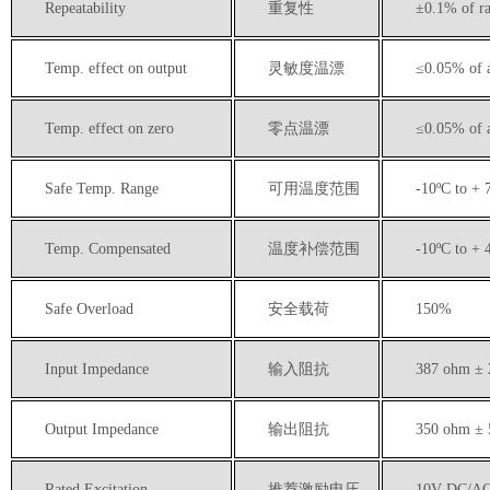
Repeatability
重复性
±
0.1
% of ra
Temp. effect on output
灵敏度温漂
≤
0.0
5
% of 
Temp. effect on zero
零点温漂
≤
0.0
5
% of 
Safe Temp. Range
可用温度范围
-10ºC to + 
Temp. Compensated
温度补偿范围
-10ºC to + 
Safe Overload
安全载荷
150%
Input Impedance
输入阻抗
387 ohm ±
Output Impedance
输出阻抗
350 ohm ±
Rated Excitation
推荐激励电压
10V DC/A