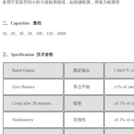
多用于安装空间小的力值检测领域，如按键检测，弹簧力检测等
二、
Capacities 量程
10、20、30、50、100、150、200N
三、
Specification 技术参数
Rated Output
额定输出
1
.0mV/V ±
Zero Balance
零点平衡
±
1% of rate
Creep after 30 minutes
蠕变
±
0.1
% of ra
Nonlinearity
非线性
±
0.1
% of ra