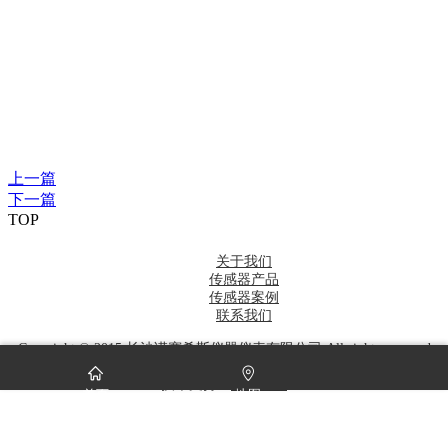
上一篇
下一篇
TOP
关于我们
传感器产品
传感器案例
联系我们
Copyright © 2015.长沙诺赛希斯仪器仪表有限公司.All rights reserved
湘ICP备15013204号-1 技术支持：竞网智赢
技术支持：
竞网智赢
首页
地图
电话
咨询